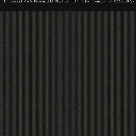
Kinovan s.r.l. Via G. Petroni 111A 70124 Bari (BA) info@kinovan.com P.I.: 07214330727